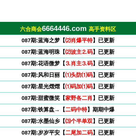
6664446.com
六合商会
高手资料区
087期:蓝海之梦【
⑵肖爆平特
】已更新
087期:蓝海明珠【
⑵波主⒉码
】已更新
087期:花语微梦【
⒊肖主⒊码
】已更新
087期:风和日丽【
⑴头防⑴码
】已更新
087期:星光熠熠【
⑴码加⑴码
】已更新
087期:甜蜜微笑【
家野各二肖
】已更新
087期:铁算盘→【
二码中特
】期期中爆
087期:水墨仙乡【
⑶个半单双
】已更新
087期:岁岁平安【
二尾加二码
】已更新