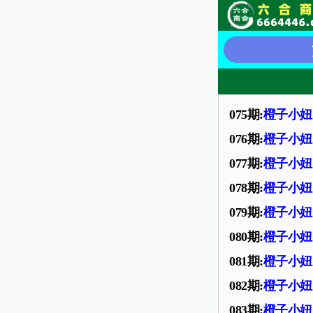
075期:
橙子小妞
076期:
橙子小妞
077期:
橙子小妞
078期:
橙子小妞
079期:
橙子小妞
080期:
橙子小妞
081期:
橙子小妞
082期:
橙子小妞
083期:
橙子小妞