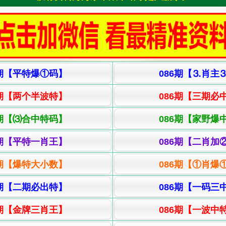
6期【平特爆①码】
086期【⒊肖主
6期【两个半波特】
086期【三期必
6期【⑶合中特码】
086期【家野爆
6期【平特一肖王】
086期【二肖加
6期【爆特大小数】
086期【①肖爆
6期【二期必出特】
086期【一码三
6期【金牌三肖王】
086期【一波中