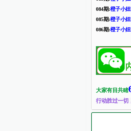
084期:
橙子小妞
085期:
橙子小妞
086期:
橙子小妞
大家有目共睹
行动胜过一切