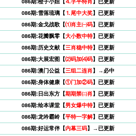
086期:橙子小妞【
⒋字平特肖
】已更新
086期:雪落琉璃【
⒈尾中大奖
】已更新
086期:金戈战歌【
⑴肖主㈠码
】已更新
086期:花瓣飘零【
大小数中特
】已更新
086期:历史文献【
三肖稳中特
】已更新
086期:大展宏图【
⑵码加⑷码
】已更新
086期:澳门公益【
三组二连肖
】→必中
086期:身体健康【
①门加②码
】已更新
086期:日出东方【
期期禁㈡肖
】已更新
086期:绘本课堂【
男女爆中特
】已更新
086期:龙吟霸岭【
平特一字解
】已更新
086期:好运常伴【
内幕三码
】→已更新