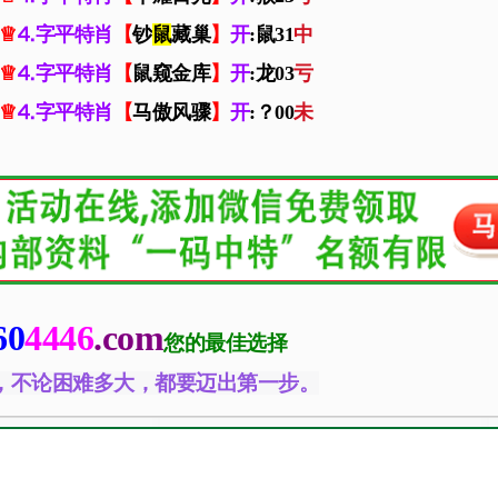
♕
⒋字平特肖
【
钞
鼠
藏巢
】
开
:鼠31
中
♕
⒋字平特肖
【
鼠窥金库
】
开
:龙03
亏
♕
⒋字平特肖
【
马傲风骤
】
开
:？00
未
60
4446
.com
您的最佳选择
，不论困难多大，都要迈出第一步。