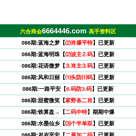
6664446.com
六合商会
高手资料区
086期:蓝海之梦【
⑵肖爆平特
】已更新
086期:蓝海明珠【
⑵波主⒉码
】已更新
086期:花语微梦【
⒊肖主⒊码
】已更新
086期:风和日丽【
⑴头防⑴码
】已更新
086期:一路平安【
6.码防3.码
】已更新
086期:甜蜜微笑【
家野各二肖
】已更新
086期:铁算盘→【
二码中特
】期期中爆
086期:水墨仙乡【
⑶个半单双
】已更新
086期:岁岁平安【
二尾加二码
】已更新