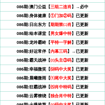
086期:澳门公益【
三组二连肖
】→必中
086期:身体健康【
①门加②码
】已更新
086期:日出东方【
期期禁㈡肖
】已更新
086期:绘本课堂【
男女爆中特
】已更新
086期:龙吟霸岭【
平特一字解
】已更新
086期:好运常伴【
内幕三码
】→已更新
086期:霸天战神【
㈢头主③码
】已更新
086期:幸福微笑【
⑼码中大奖
】已更新
086期:晨曦微雨【
⑴尾中大奖
】已更新
086期:狂霸战神【
⑸肖中特码
】已更新
086期:云雾缭绕【
独合肖中特
】已更新
086期:火爆推荐【
㈢码中大奖
】已更新