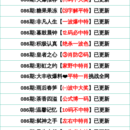
086期:糖果果冻【
⑶字解平特
】已更新
086期:非凡人生【
一波爆中特
】已更新
086期:暮鼓晨钟【
⒓码必中特
】已更新
086期:积极认真【
绝杀一波色
】已更新
086期:皇者之心【
③肖防②码
】已更新
086期:彩虹之约【
家野中特肖
】已更新
086期:大丰收爆料❤️
平特一肖
挑战全网
086期:雨后春笋【
㈠波中大奖
】已更新
086期:茶香四溢【
公式博一码
】已更新
086期:温馨记忆【
10码不中特
】已更新
086期:弑神之手【
左右中特肖
】已更新