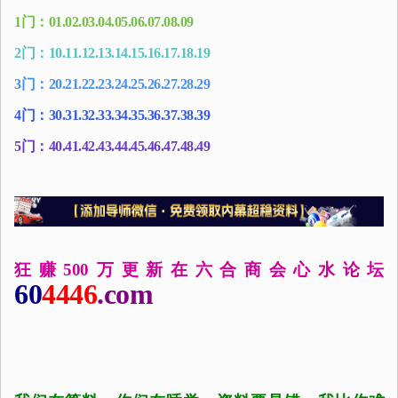
1门：01.02.03.04.05.06.07.08.09
2门：10.11.12.13.14.15.16.17.18.19
3门：20.21.22.23.24.25.26.27.28.29
4门：30.31.32.33.34.35.36.37.38.39
5门：40.41.42.43.44.45.46.47.48.49
狂赚500万更新在六合商会心水论坛
60
4446
.com